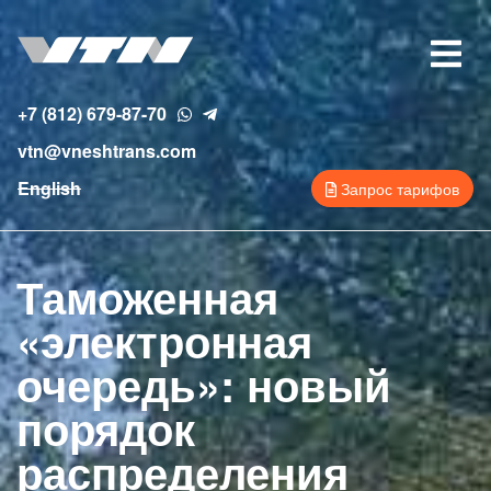
Перейти
к
Toggle
основному
navigat
содержанию
+7 (812) 679-87-70
vtn@vneshtrans.com
English
Запрос тарифов
Таможенная
«электронная
очередь»: новый
порядок
распределения