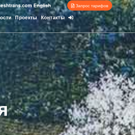
eshtrans.com
English
Запрос тарифов
ости
Проекты
Контакты
я