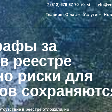
+7 (812) 679-87-70
vtn@vn
Главная
О нас
Услуги
Нов
рафы за
 в реестре
но риски для
ов сохраняютс
отсутствие в реестре отложили, но