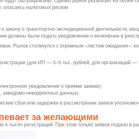
не будут оштрафованы. Однако рынок указывает на более 
е, опасаясь налоговых рисков.
ки к закону о транспортно-экспедиционной деятельности, в
ии должны были подать уведомление о включении в реестр
явок. Рынок столкнулся с огромным «листом ожидания»: к
гистрации (для ИП — 3–5 тыс. рублей, для организаций — 1
лектронное уведомление о приёме заявки);
, заведомо некорректных данных).
ические сбои или задержки в рассмотрении заявок уполном
спевает за желающими
о 4 тысяч регистраций. При этом только заявок подано в р