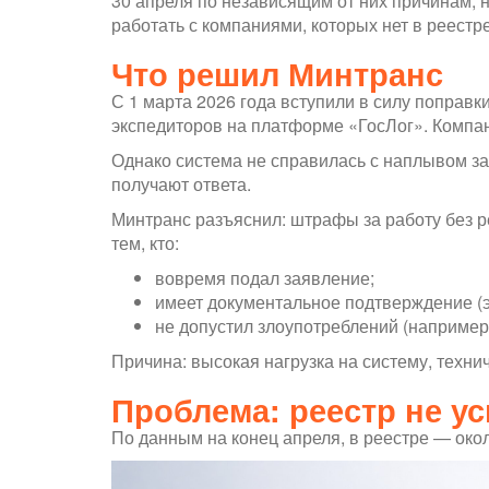
30 апреля по независящим от них причинам, 
работать с компаниями, которых нет в реестр
Что решил Минтранс
С 1 марта 2026 года вступили в силу поправ
экспедиторов на платформе «ГосЛог». Компан
Однако система не справилась с наплывом за
получают ответа.
Минтранс разъяснил: штрафы за работу без ре
тем, кто:
вовремя подал заявление;
имеет документальное подтверждение (э
не допустил злоупотреблений (например
Причина: высокая нагрузка на систему, техн
Проблема: реестр не у
По данным на конец апреля, в реестре — окол