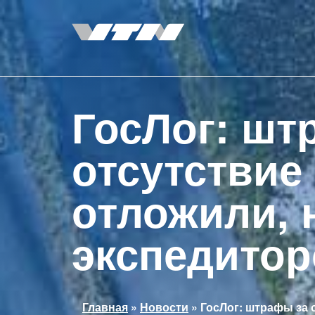
Перейти
к
основному
содержанию
ГосЛог: шт
отсутствие
отложили, 
экспедитор
Вы
Главная
»
Новости
»
ГосЛог: штрафы за 