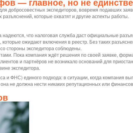
ов — главное, но не единств
 для добросовестных экспедиторов, вовремя подавших за
 разъяснений, которые охватят и другие аспекты работы.
 надеются, что налоговая служба даст официальные разъя
 которые ожидают включения в реестр. Без таких разъясне
 со стороны экспедитора соблюдены.
тами. Пока компания ждёт решения по своей заявке, форма
 клиентов и партнёров не возникало оснований для приоста
 вине экспедитора.
нса и ФНС) единого подхода: в ситуации, когда компания вы
, она не должна нести никаких репутационных или финансов
ов