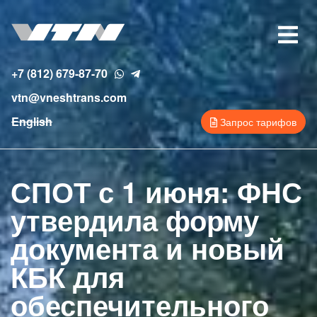
Перейти
к
Toggle
основному
navigat
содержанию
+7 (812) 679-87-70
vtn@vneshtrans.com
English
Запрос тарифов
СПОТ с 1 июня: ФНС
утвердила форму
документа и новый
КБК для
обеспечительного