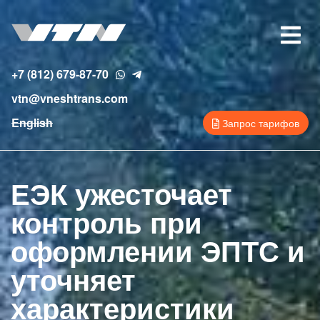
Перейти
к
Toggle
основному
navigat
содержанию
+7 (812) 679-87-70
vtn@vneshtrans.com
English
Запрос тарифов
ЕЭК ужесточает
контроль при
оформлении ЭПТС и
уточняет
характеристики