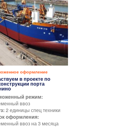
моженное оформление
аствуем в проекте по
конструкции порта
нино
моженный режим:
еменный ввоз
уз:
2 единицы спец техники
ок оформления:
менный ввоз на 3 месяца