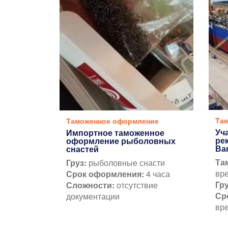
Та
Таможенное оформление
Уч
Импортное таможенное
ре
оформление рыболовных
Ва
снастей
Та
Груз:
рыболовные снасти
вр
Срок оформления:
4 часа
Гр
Сложности:
отсутствие
Ср
документации
вре