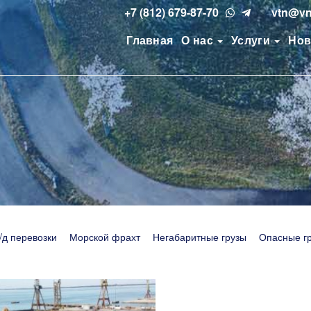
+7 (812) 679-87-70
vtn@vn
Главная
О нас
Услуги
Нов
/д перевозки
Морской фрахт
Негабаритные грузы
Опасные г