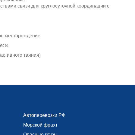
твами связи для круглосуточной координации с
ое месторождение
е: 8
активного таяния)
Автоперевозки РФ
Морской фрахт
а
Опасные грузы