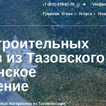
+7 (812) 679-87-70
vtn@vn
Главная
О нас
Услуги
Нов
троительных
 из Тазовского
нское
ение
ных материалов из Тазовского на