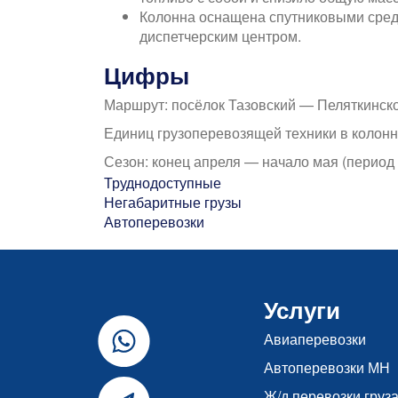
Колонна оснащена спутниковыми средс
диспетчерским центром.
Цифры
Маршрут: посёлок Тазовский — Пеляткинск
Единиц грузоперевозящей техники в колонн
Сезон: конец апреля — начало мая (период 
Труднодоступные
Негабаритные грузы
Автоперевозки
Услуги
Авиаперевозки
Автоперевозки МН
Ж/д перевозки груз