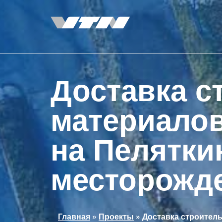
Перейти
к
основному
содержанию
Доставка с
материалов
на Пелятки
месторожд
Вы
Главная
»
Проекты
»
Доставка строитель