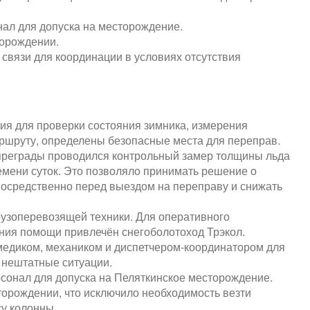
нал для допуска на месторождение.
торождении.
связи для координации в условиях отсутствия
ия для проверки состояния зимника, измерения
аршруту, определены безопасные места для переправ.
реграды проводился контрольный замер толщины льда
емени суток. Это позволяло принимать решение о
осредственно перед выездом на переправу и снижать
узоперевозящей техники. Для оперативного
ания помощи привлечён снегоболотоход Трэкол.
едиком, механиком и диспетчером-координатором для
 нештатные ситуации.
сонал для допуска на Пеляткинское месторождение.
торождении, что исключило необходимость везти
су колонны.