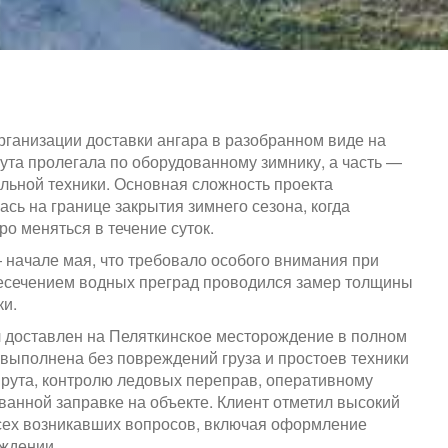
рганизации доставки ангара в разобранном виде на
та пролегала по оборудованному зимнику, а часть —
льной техники. Основная сложность проекта
ась на границе закрытия зимнего сезона, когда
о меняться в течение суток.
 начале мая, что требовало особого внимания при
ресечением водных преград проводился замер толщины
ки.
л доставлен на Пеляткинское месторождение в полном
 выполнена без повреждений груза и простоев техники
рута, контролю ледовых переправ, оперативному
анной заправке на объекте. Клиент отметил высокий
всех возникавших вопросов, включая оформление
ождении.