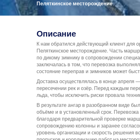
здесь
Пеляткинское месторождение
Описание
К нам обратился действующий клиент для о
Пеляткинское месторождение. Часть маршру
по дикому зимнику в сопровождении специа
заключалась в том, что перевозка выполнял
состояние переправ и зимников может быстр
Доставка осуществлялась в конце апреля —
пересечении рек и озёр. Перед каждым пе
льда, чтобы исключить риски провала техни
В результате ангар в разобранном виде бы
объёме и в установленный срок. Перевозка
благодаря предварительной проверке марш
сопровождению колонны и заранее согласов
уровень организации и скорость решения 
пропусков и координацию работ на местор