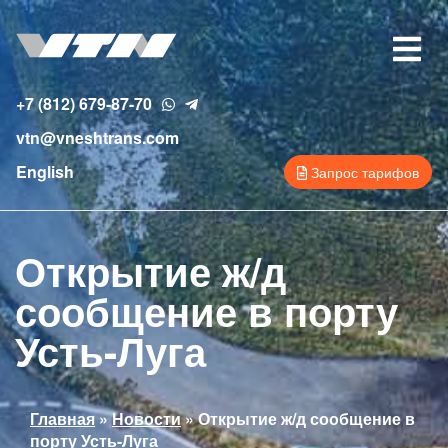
Перейти
к
Toggle
основному
navigat
содержанию
+7 (812) 679-87-70
vtn@vneshtrans.com
English
Запрос тарифов
Открытие ж/д
сообщение в порту
Усть-Луга
Вы
Главная
»
Новости
»
Открытие ж/д сообщение в
порту Усть-Луга